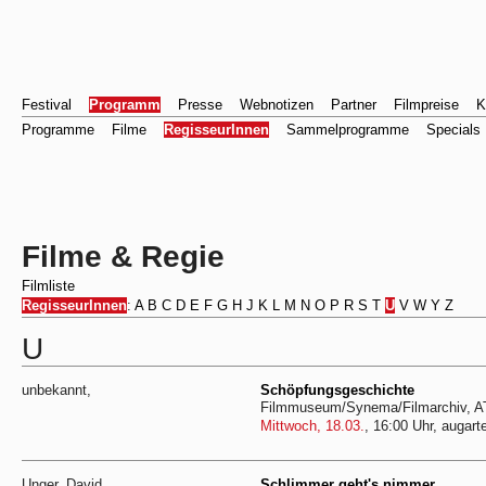
Festival
Programm
Presse
Webnotizen
Partner
Filmpreise
K
Programme
Filme
RegisseurInnen
Sammelprogramme
Specials
Filme & Regie
Filmliste
RegisseurInnen
:
A
B
C
D
E
F
G
H
J
K
L
M
N
O
P
R
S
T
U
V
W
Y
Z
U
unbekannt,
Schöpfungsgeschichte
Filmmuseum/Synema/Filmarchiv, A
Mittwoch, 18.03.
, 16:00 Uhr, augart
Unger, David
Schlimmer geht's nimmer