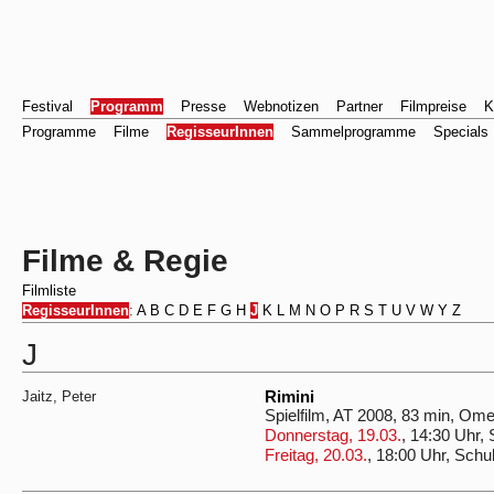
Festival
Programm
Presse
Webnotizen
Partner
Filmpreise
K
Programme
Filme
RegisseurInnen
Sammelprogramme
Specials
Filme & Regie
Filmliste
RegisseurInnen
:
A
B
C
D
E
F
G
H
J
K
L
M
N
O
P
R
S
T
U
V
W
Y
Z
J
Jaitz, Peter
Rimini
Spielfilm, AT 2008, 83 min, Om
Donnerstag, 19.03.
, 14:30 Uhr,
Freitag, 20.03.
, 18:00 Uhr, Schu