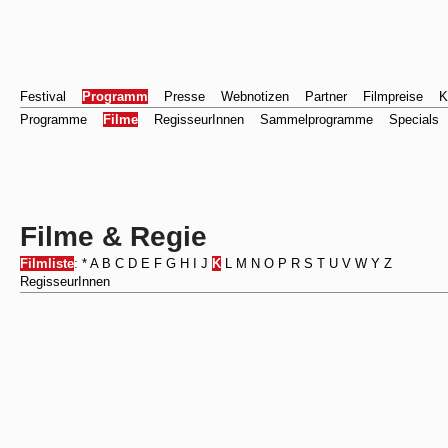
Festival
Programm
Presse
Webnotizen
Partner
Filmpreise
K
Programme
Filme
RegisseurInnen
Sammelprogramme
Specials
Filme & Regie
Filmliste
:
*
A
B
C
D
E
F
G
H
I
J
K
L
M
N
O
P
R
S
T
U
V
W
Y
Z
RegisseurInnen