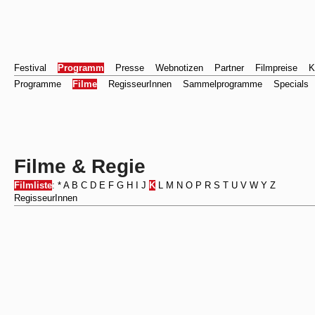
Festival
Programm
Presse
Webnotizen
Partner
Filmpreise
K
Programme
Filme
RegisseurInnen
Sammelprogramme
Specials
Filme & Regie
Filmliste
:
*
A
B
C
D
E
F
G
H
I
J
K
L
M
N
O
P
R
S
T
U
V
W
Y
Z
RegisseurInnen