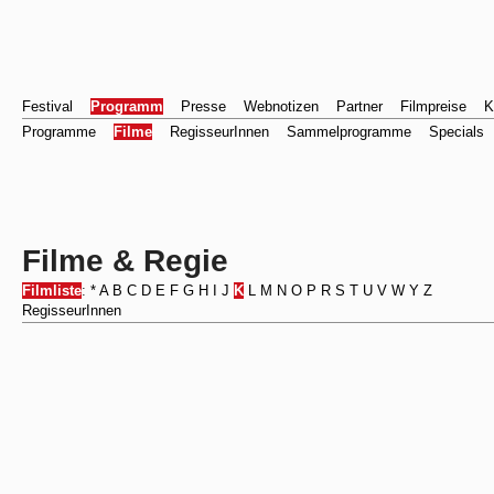
Festival
Programm
Presse
Webnotizen
Partner
Filmpreise
K
Programme
Filme
RegisseurInnen
Sammelprogramme
Specials
Filme & Regie
Filmliste
:
*
A
B
C
D
E
F
G
H
I
J
K
L
M
N
O
P
R
S
T
U
V
W
Y
Z
RegisseurInnen