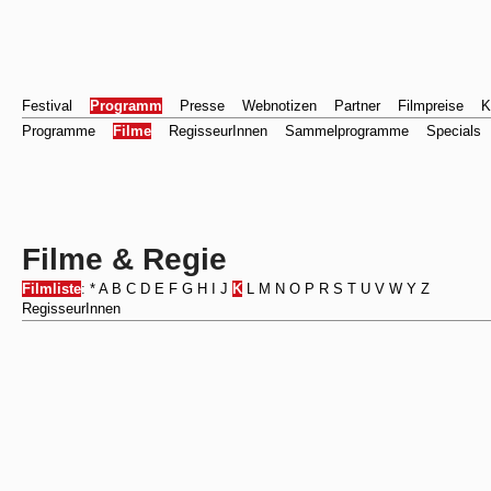
Festival
Programm
Presse
Webnotizen
Partner
Filmpreise
K
Programme
Filme
RegisseurInnen
Sammelprogramme
Specials
Filme & Regie
Filmliste
:
*
A
B
C
D
E
F
G
H
I
J
K
L
M
N
O
P
R
S
T
U
V
W
Y
Z
RegisseurInnen