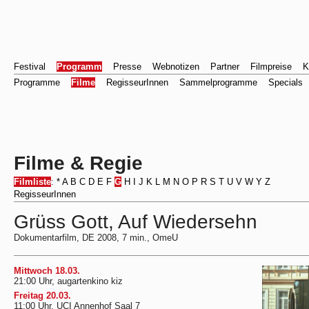
Festival
Programm
Presse
Webnotizen
Partner
Filmpreise
K
Programme
Filme
RegisseurInnen
Sammelprogramme
Specials
Filme & Regie
Filmliste
:
*
A
B
C
D
E
F
G
H
I
J
K
L
M
N
O
P
R
S
T
U
V
W
Y
Z
RegisseurInnen
Grüss Gott, Auf Wiedersehn
Dokumentarfilm, DE 2008, 7 min., OmeU
Mittwoch 18.03.
21:00 Uhr, augartenkino kiz
Freitag 20.03.
11:00 Uhr, UCI Annenhof Saal 7