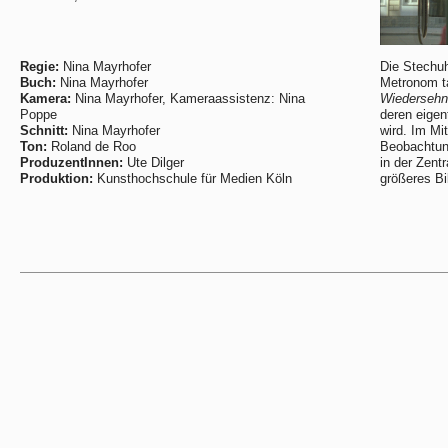
Regie:
Nina Mayrhofer
Die Stechuh
Buch:
Nina Mayrhofer
Metronom ta
Kamera:
Nina Mayrhofer, Kameraassistenz: Nina
Wiedersehn
Poppe
deren eigent
Schnitt:
Nina Mayrhofer
wird. Im Mi
Ton:
Roland de Roo
Beobachtung
ProduzentInnen:
Ute Dilger
in der Zent
Produktion:
Kunsthochschule für Medien Köln
größeres Bi