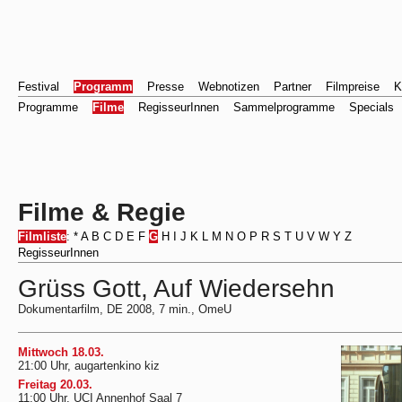
Festival
Programm
Presse
Webnotizen
Partner
Filmpreise
K
Programme
Filme
RegisseurInnen
Sammelprogramme
Specials
Filme & Regie
Filmliste
:
*
A
B
C
D
E
F
G
H
I
J
K
L
M
N
O
P
R
S
T
U
V
W
Y
Z
RegisseurInnen
Grüss Gott, Auf Wiedersehn
Dokumentarfilm, DE 2008, 7 min., OmeU
Mittwoch 18.03.
21:00 Uhr, augartenkino kiz
Freitag 20.03.
11:00 Uhr, UCI Annenhof Saal 7