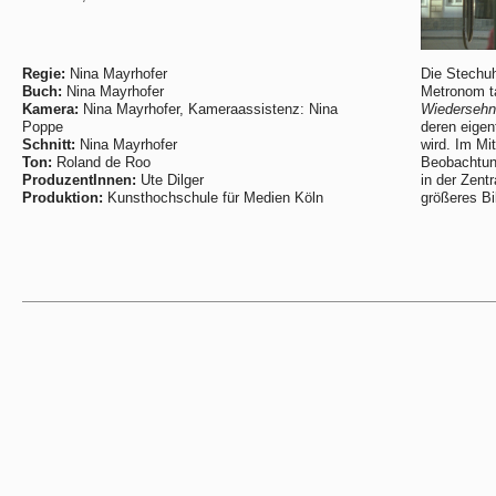
Regie:
Nina Mayrhofer
Die Stechuh
Buch:
Nina Mayrhofer
Metronom ta
Kamera:
Nina Mayrhofer, Kameraassistenz: Nina
Wiedersehn
Poppe
deren eigent
Schnitt:
Nina Mayrhofer
wird. Im Mi
Ton:
Roland de Roo
Beobachtung
ProduzentInnen:
Ute Dilger
in der Zent
Produktion:
Kunsthochschule für Medien Köln
größeres Bi