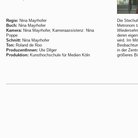
Regie:
Nina Mayrhofer
Die Stechuh
Buch:
Nina Mayrhofer
Metronom ta
Kamera:
Nina Mayrhofer, Kameraassistenz: Nina
Wiedersehn
Poppe
deren eigent
Schnitt:
Nina Mayrhofer
wird. Im Mi
Ton:
Roland de Roo
Beobachtung
ProduzentInnen:
Ute Dilger
in der Zent
Produktion:
Kunsthochschule für Medien Köln
größeres Bi