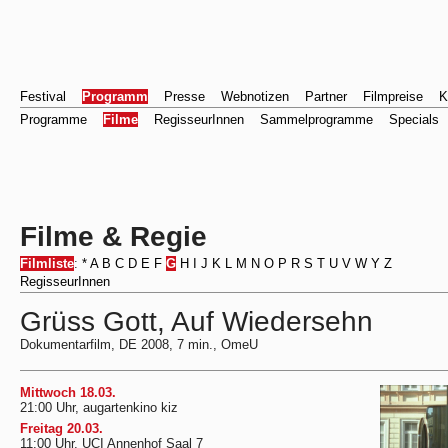
Festival
Programm
Presse
Webnotizen
Partner
Filmpreise
K
Programme
Filme
RegisseurInnen
Sammelprogramme
Specials
Filme & Regie
Filmliste
:
*
A
B
C
D
E
F
G
H
I
J
K
L
M
N
O
P
R
S
T
U
V
W
Y
Z
RegisseurInnen
Grüss Gott, Auf Wiedersehn
Dokumentarfilm, DE 2008, 7 min., OmeU
Mittwoch 18.03.
21:00 Uhr, augartenkino kiz
Freitag 20.03.
11:00 Uhr, UCI Annenhof Saal 7