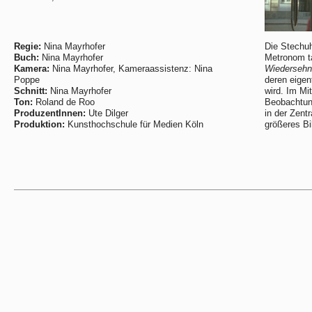
Regie:
Nina Mayrhofer
Die Stechuh
Buch:
Nina Mayrhofer
Metronom ta
Kamera:
Nina Mayrhofer, Kameraassistenz: Nina
Wiedersehn
Poppe
deren eigent
Schnitt:
Nina Mayrhofer
wird. Im Mi
Ton:
Roland de Roo
Beobachtung
ProduzentInnen:
Ute Dilger
in der Zent
Produktion:
Kunsthochschule für Medien Köln
größeres Bi