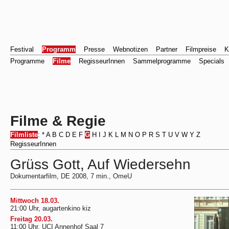
Festival
Programm
Presse
Webnotizen
Partner
Filmpreise
K
Programme
Filme
RegisseurInnen
Sammelprogramme
Specials
Filme & Regie
Filmliste
:
*
A
B
C
D
E
F
G
H
I
J
K
L
M
N
O
P
R
S
T
U
V
W
Y
Z
RegisseurInnen
Grüss Gott, Auf Wiedersehn
Dokumentarfilm, DE 2008, 7 min., OmeU
Mittwoch 18.03.
21:00 Uhr, augartenkino kiz
Freitag 20.03.
11:00 Uhr, UCI Annenhof Saal 7