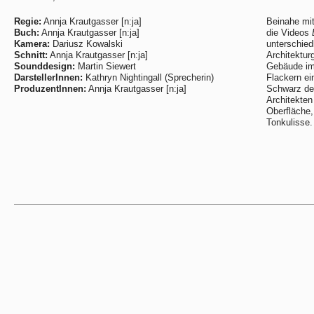
Regie:
Annja Krautgasser [n:ja]
Beinahe mit
Buch:
Annja Krautgasser [n:ja]
die Videos
Kamera:
Dariusz Kowalski
unterschied
Schnitt:
Annja Krautgasser [n:ja]
Architektu
Sounddesign:
Martin Siewert
Gebäude im
DarstellerInnen:
Kathryn Nightingall (Sprecherin)
Flackern ei
ProduzentInnen:
Annja Krautgasser [n:ja]
Schwarz de
Architekten
Oberfläche,
Tonkulisse.