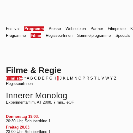
Festival
Programm
Presse
Webnotizen
Partner
Filmpreise
K
Programme
Filme
RegisseurInnen
Sammelprogramme
Specials
Filme & Regie
Filmliste
:
*
A
B
C
D
E
F
G
H
I
J
K
L
M
N
O
P
R
S
T
U
V
W
Y
Z
RegisseurInnen
Innerer Monolog
Experimentalfilm, AT 2008, 7 min., eOF
Donnerstag 19.03.
20:30 Uhr, Schubertkino 1
Freitag 20.03.
23:00 Uhr, Schubertkino 1