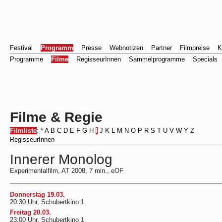
Festival
Programm
Presse
Webnotizen
Partner
Filmpreise
K
Programme
Filme
RegisseurInnen
Sammelprogramme
Specials
Filme & Regie
Filmliste
:
*
A
B
C
D
E
F
G
H
I
J
K
L
M
N
O
P
R
S
T
U
V
W
Y
Z
RegisseurInnen
Innerer Monolog
Experimentalfilm, AT 2008, 7 min., eOF
Donnerstag 19.03.
20:30 Uhr, Schubertkino 1
Freitag 20.03.
23:00 Uhr, Schubertkino 1