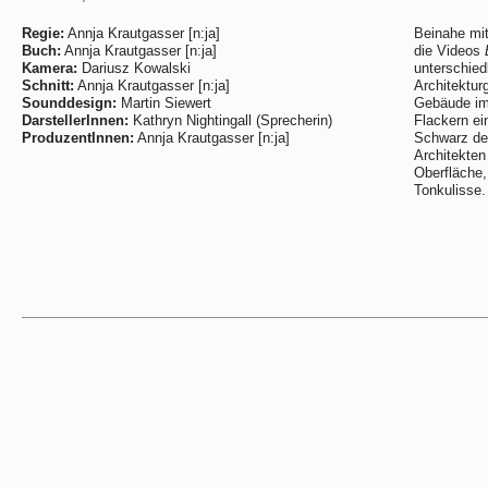
Regie:
Annja Krautgasser [n:ja]
Beinahe mit
Buch:
Annja Krautgasser [n:ja]
die Videos
Kamera:
Dariusz Kowalski
unterschied
Schnitt:
Annja Krautgasser [n:ja]
Architektu
Sounddesign:
Martin Siewert
Gebäude im
DarstellerInnen:
Kathryn Nightingall (Sprecherin)
Flackern ei
ProduzentInnen:
Annja Krautgasser [n:ja]
Schwarz de
Architekten
Oberfläche,
Tonkulisse.