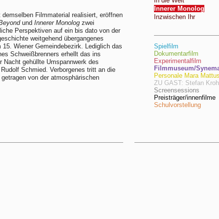
In die Welt
Innerer Monolog
 demselben Filmmaterial realisiert, eröffnen
Inzwischen Ihr
Beyond
und
Innerer Monolog
zwei
liche Perspektiven auf ein bis dato von der
rgeschichte weitgehend übergangenes
 15. Wiener Gemeindebezirk. Lediglich das
Spielfilm
Dokumentarfilm
nes Schweißbrenners erhellt das ins
Experimentalfilm
r Nacht gehüllte Umspannwerk des
Filmmuseum/Synema/
 Rudolf Schmied. Verborgenes tritt an die
Personale Mara Mattu
 getragen von der atmosphärischen
ZU GAST: Stefan Kro
Screensessions
Preisträger/innenfilme
Schulvorstellung