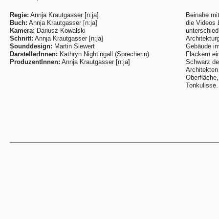
Regie:
Annja Krautgasser [n:ja]
Beinahe mit
Buch:
Annja Krautgasser [n:ja]
die Videos
Kamera:
Dariusz Kowalski
unterschied
Schnitt:
Annja Krautgasser [n:ja]
Architektu
Sounddesign:
Martin Siewert
Gebäude im
DarstellerInnen:
Kathryn Nightingall (Sprecherin)
Flackern ei
ProduzentInnen:
Annja Krautgasser [n:ja]
Schwarz de
Architekten
Oberfläche,
Tonkulisse.