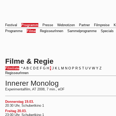
Festival
Programm
Presse
Webnotizen
Partner
Filmpreise
K
Programme
Filme
RegisseurInnen
Sammelprogramme
Specials
Filme & Regie
Filmliste
:
*
A
B
C
D
E
F
G
H
I
J
K
L
M
N
O
P
R
S
T
U
V
W
Y
Z
RegisseurInnen
Innerer Monolog
Experimentalfilm, AT 2008, 7 min., eOF
Donnerstag 19.03.
20:30 Uhr, Schubertkino 1
Freitag 20.03.
23:00 Uhr, Schubertkino 1