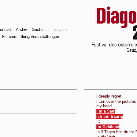
ontakt
Archiv
Suche
|
english
Filmvermittlung/Veranstaltungen
i deeply regret
i turn over the pictures
my head
I’m a Star
Ich bin traurig
ID
Im Gehäuse
In 3 Tagen bist du tot 