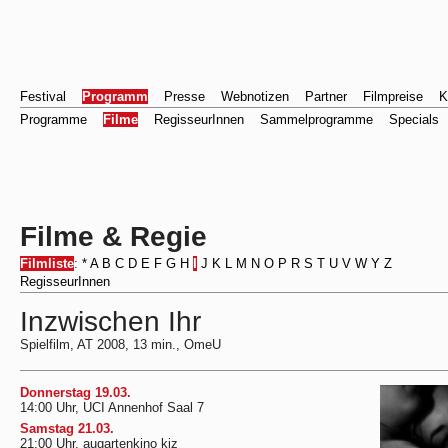
Festival
Programm
Presse
Webnotizen
Partner
Filmpreise
K
Programme
Filme
RegisseurInnen
Sammelprogramme
Specials
Filme & Regie
Filmliste
:
*
A
B
C
D
E
F
G
H
I
J
K
L
M
N
O
P
R
S
T
U
V
W
Y
Z
RegisseurInnen
Inzwischen Ihr
Spielfilm, AT 2008, 13 min., OmeU
Donnerstag 19.03.
14:00 Uhr, UCI Annenhof Saal 7
Samstag 21.03.
21:00 Uhr, augartenkino kiz