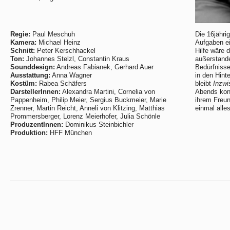
Regie:
Paul Meschuh
Die 16jähri
Kamera:
Michael Heinz
Aufgaben e
Schnitt:
Peter Kerschhackel
Hilfe wäre 
Ton:
Johannes Stelzl, Constantin Kraus
außerstande
Sounddesign:
Andreas Fabianek, Gerhard Auer
Bedürfniss
Ausstattung:
Anna Wagner
in den Hint
Kostüm:
Rabea Schäfers
bleibt
Inzwi
DarstellerInnen:
Alexandra Martini, Cornelia von
Abends konz
Pappenheim, Philip Meier, Sergius Buckmeier, Marie
ihrem Freun
Zrenner, Martin Reicht, Anneli von Klitzing, Matthias
einmal all
Prommersberger, Lorenz Meierhofer, Julia Schönle
ProduzentInnen:
Dominikus Steinbichler
Produktion:
HFF München