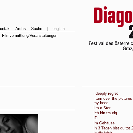
ontakt
Archiv
Suche
|
english
Filmvermittlung/Veranstaltungen
i deeply regret
i turn over the pictures
my head
I’m a Star
Ich bin traurig
ID
Im Gehäuse
In 3 Tagen bist du tot 