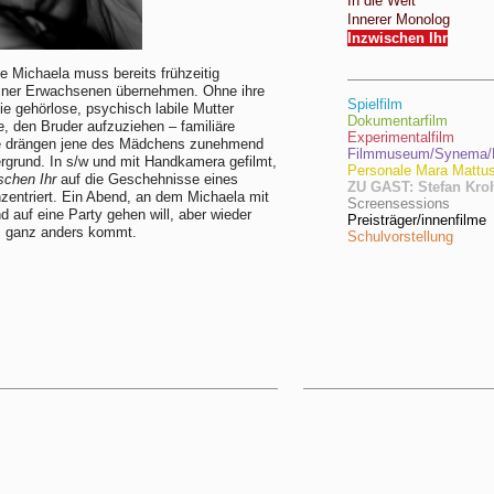
In die Welt
Innerer Monolog
Inzwischen Ihr
ge Michaela muss bereits frühzeitig
iner Erwachsenen übernehmen. Ohne ihre
Spielfilm
die gehörlose, psychisch labile Mutter
Dokumentarfilm
, den Bruder aufzuziehen – familiäre
Experimentalfilm
e drängen jene des Mädchens zunehmend
Filmmuseum/Synema/F
ergrund. In s/w und mit Handkamera gefilmt,
Personale Mara Mattu
schen Ihr
auf die Geschehnisse eines
ZU GAST: Stefan Kro
entriert. Ein Abend, an dem Michaela mit
Screensessions
d auf eine Party gehen will, aber wieder
Preisträger/innenfilme
es ganz anders kommt.
Schulvorstellung