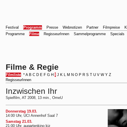
Festival
Programm
Presse
Webnotizen
Partner
Filmpreise
K
Programme
Filme
RegisseurInnen
Sammelprogramme
Specials
Filme & Regie
Filmliste
:
*
A
B
C
D
E
F
G
H
I
J
K
L
M
N
O
P
R
S
T
U
V
W
Y
Z
RegisseurInnen
Inzwischen Ihr
Spielfilm, AT 2008, 13 min., OmeU
Donnerstag 19.03.
14:00 Uhr, UCI Annenhof Saal 7
Samstag 21.03.
21:00 Uhr, augartenkino kiz