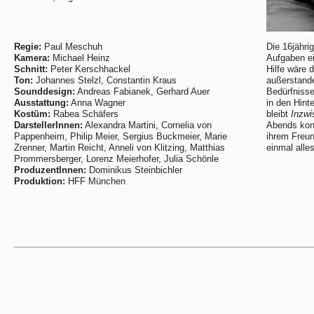
Regie:
Paul Meschuh
Die 16jähri
Kamera:
Michael Heinz
Aufgaben e
Schnitt:
Peter Kerschhackel
Hilfe wäre 
Ton:
Johannes Stelzl, Constantin Kraus
außerstande
Sounddesign:
Andreas Fabianek, Gerhard Auer
Bedürfniss
Ausstattung:
Anna Wagner
in den Hint
Kostüm:
Rabea Schäfers
bleibt
Inzwi
DarstellerInnen:
Alexandra Martini, Cornelia von
Abends konz
Pappenheim, Philip Meier, Sergius Buckmeier, Marie
ihrem Freun
Zrenner, Martin Reicht, Anneli von Klitzing, Matthias
einmal all
Prommersberger, Lorenz Meierhofer, Julia Schönle
ProduzentInnen:
Dominikus Steinbichler
Produktion:
HFF München