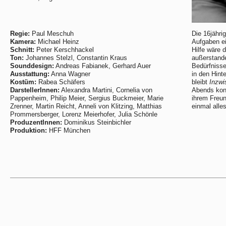
Regie:
Paul Meschuh
Die 16jähri
Kamera:
Michael Heinz
Aufgaben e
Schnitt:
Peter Kerschhackel
Hilfe wäre 
Ton:
Johannes Stelzl, Constantin Kraus
außerstande
Sounddesign:
Andreas Fabianek, Gerhard Auer
Bedürfniss
Ausstattung:
Anna Wagner
in den Hint
Kostüm:
Rabea Schäfers
bleibt
Inzwi
DarstellerInnen:
Alexandra Martini, Cornelia von
Abends konz
Pappenheim, Philip Meier, Sergius Buckmeier, Marie
ihrem Freun
Zrenner, Martin Reicht, Anneli von Klitzing, Matthias
einmal all
Prommersberger, Lorenz Meierhofer, Julia Schönle
ProduzentInnen:
Dominikus Steinbichler
Produktion:
HFF München