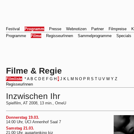
Festival
Programm
Presse
Webnotizen
Partner
Filmpreise
K
Programme
Filme
RegisseurInnen
Sammelprogramme
Specials
Filme & Regie
Filmliste
:
*
A
B
C
D
E
F
G
H
I
J
K
L
M
N
O
P
R
S
T
U
V
W
Y
Z
RegisseurInnen
Inzwischen Ihr
Spielfilm, AT 2008, 13 min., OmeU
Donnerstag 19.03.
14:00 Uhr, UCI Annenhof Saal 7
Samstag 21.03.
21:00 Uhr, augartenkino kiz