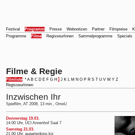
Festival
Programm
Presse
Webnotizen
Partner
Filmpreise
K
Programme
Filme
RegisseurInnen
Sammelprogramme
Specials
Filme & Regie
Filmliste
:
*
A
B
C
D
E
F
G
H
I
J
K
L
M
N
O
P
R
S
T
U
V
W
Y
Z
RegisseurInnen
Inzwischen Ihr
Spielfilm, AT 2008, 13 min., OmeU
Donnerstag 19.03.
14:00 Uhr, UCI Annenhof Saal 7
Samstag 21.03.
21:00 Uhr, augartenkino kiz