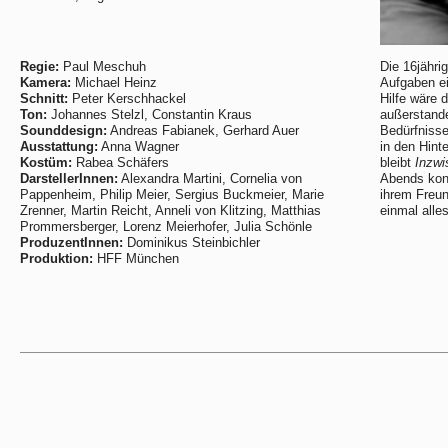
Regie:
Paul Meschuh
Die 16jähri
Kamera:
Michael Heinz
Aufgaben e
Schnitt:
Peter Kerschhackel
Hilfe wäre 
Ton:
Johannes Stelzl, Constantin Kraus
außerstande
Sounddesign:
Andreas Fabianek, Gerhard Auer
Bedürfniss
Ausstattung:
Anna Wagner
in den Hint
Kostüm:
Rabea Schäfers
bleibt
Inzwi
DarstellerInnen:
Alexandra Martini, Cornelia von
Abends konz
Pappenheim, Philip Meier, Sergius Buckmeier, Marie
ihrem Freun
Zrenner, Martin Reicht, Anneli von Klitzing, Matthias
einmal all
Prommersberger, Lorenz Meierhofer, Julia Schönle
ProduzentInnen:
Dominikus Steinbichler
Produktion:
HFF München